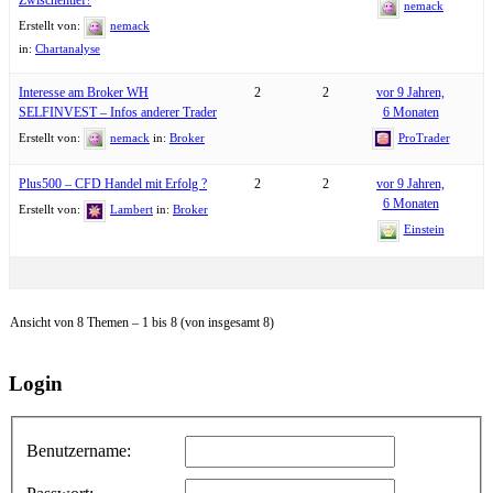
Zwischentief?
nemack
Erstellt von:
nemack
in:
Chartanalyse
Interesse am Broker WH
2
2
vor 9 Jahren,
SELFINVEST – Infos anderer Trader
6 Monaten
Erstellt von:
nemack
in:
Broker
ProTrader
Plus500 – CFD Handel mit Erfolg ?
2
2
vor 9 Jahren,
6 Monaten
Erstellt von:
Lambert
in:
Broker
Einstein
Ansicht von 8 Themen – 1 bis 8 (von insgesamt 8)
Login
Benutzername: