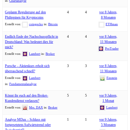
in:
Chartanalyse
Geplante Regulierung auf den
4
4
vor 8 Jahren,
Philippinen für Kryptocoins
8 Monaten
Erstellt von:
coingecko
in:
Bitcoin
ETHman
Endlich Ende der Nachschusspflicht in
4
4
vor 8 Jahren,
Deutschland: Was bedeutet dies für
11 Monaten
mich?
ProTrader
Erstellt von:
Lambert
in:
Broker
Porsche – Aktienkurs erholt sich
3
3
vor 8 Jahren,
überraschend schnell?
11 Monaten
Erstellt von:
Lambert
Einstein
in:
Fundamentalanalyse
Könnt ihr euch auf den Broker-
5
5
vor 9 Jahren,
Kundendienst verlassen?
1 Monat
Erstellt von:
Mrs. DAX
in:
Broker
Lambert
Analyse MDax – Schluss mit
1
1
vor 9 Jahren,
fortgesetztem Aufwärtstrend oder
5 Monaten