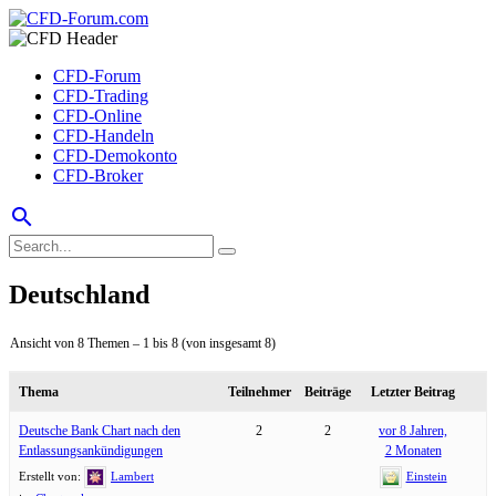
CFD-Forum
CFD-Trading
CFD-Online
CFD-Handeln
CFD-Demokonto
CFD-Broker
search
Deutschland
Ansicht von 8 Themen – 1 bis 8 (von insgesamt 8)
Thema
Teilnehmer
Beiträge
Letzter Beitrag
Deutsche Bank Chart nach den
2
2
vor 8 Jahren,
Entlassungsankündigungen
2 Monaten
Erstellt von:
Lambert
Einstein