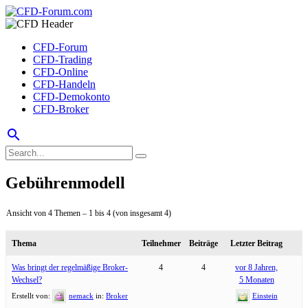
CFD-Forum
CFD-Trading
CFD-Online
CFD-Handeln
CFD-Demokonto
CFD-Broker
search
Gebührenmodell
Ansicht von 4 Themen – 1 bis 4 (von insgesamt 4)
Thema
Teilnehmer
Beiträge
Letzter Beitrag
Was bringt der regelmäßige Broker-
4
4
vor 8 Jahren,
Wechsel?
5 Monaten
Erstellt von:
nemack
in:
Broker
Einstein