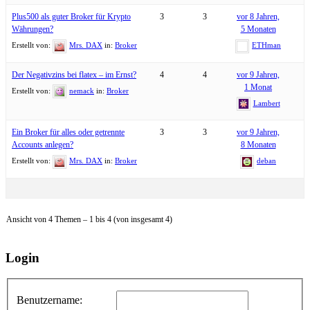
Plus500 als guter Broker für Krypto
3
3
vor 8 Jahren,
Währungen?
5 Monaten
Erstellt von:
Mrs. DAX
in:
Broker
ETHman
Der Negativzins bei flatex – im Ernst?
4
4
vor 9 Jahren,
1 Monat
Erstellt von:
nemack
in:
Broker
Lambert
Ein Broker für alles oder getrennte
3
3
vor 9 Jahren,
Accounts anlegen?
8 Monaten
Erstellt von:
Mrs. DAX
in:
Broker
deban
Ansicht von 4 Themen – 1 bis 4 (von insgesamt 4)
Login
Benutzername: