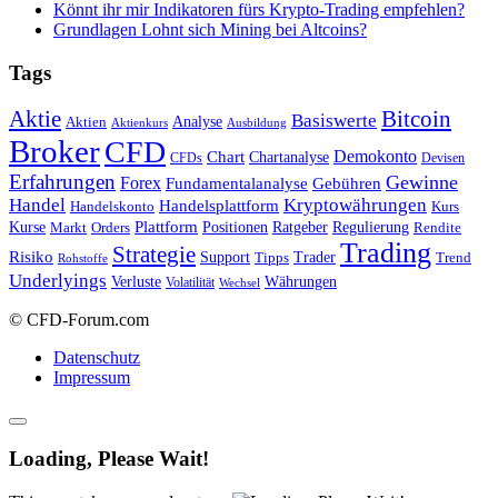
Könnt ihr mir Indikatoren fürs Krypto-Trading empfehlen?
Grundlagen Lohnt sich Mining bei Altcoins?
Tags
Bitcoin
Aktie
Basiswerte
Aktien
Analyse
Aktienkurs
Ausbildung
Broker
CFD
Chart
Demokonto
Chartanalyse
CFDs
Devisen
Erfahrungen
Gewinne
Forex
Fundamentalanalyse
Gebühren
Handel
Kryptowährungen
Handelsplattform
Handelskonto
Kurs
Plattform
Kurse
Positionen
Ratgeber
Regulierung
Orders
Rendite
Markt
Trading
Strategie
Risiko
Support
Tipps
Trader
Trend
Rohstoffe
Underlyings
Verluste
Währungen
Volatilität
Wechsel
© CFD-Forum.com
Datenschutz
Impressum
Loading, Please Wait!