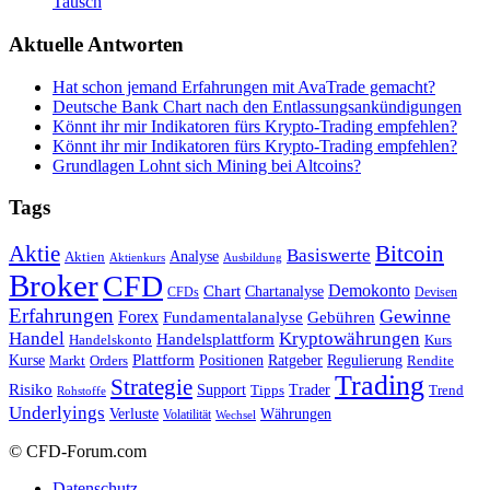
Tausch
Aktuelle Antworten
Hat schon jemand Erfahrungen mit AvaTrade gemacht?
Deutsche Bank Chart nach den Entlassungsankündigungen
Könnt ihr mir Indikatoren fürs Krypto-Trading empfehlen?
Könnt ihr mir Indikatoren fürs Krypto-Trading empfehlen?
Grundlagen Lohnt sich Mining bei Altcoins?
Tags
Bitcoin
Aktie
Basiswerte
Aktien
Analyse
Aktienkurs
Ausbildung
Broker
CFD
Chart
Demokonto
Chartanalyse
CFDs
Devisen
Erfahrungen
Gewinne
Forex
Fundamentalanalyse
Gebühren
Handel
Kryptowährungen
Handelsplattform
Handelskonto
Kurs
Plattform
Kurse
Positionen
Ratgeber
Regulierung
Orders
Rendite
Markt
Trading
Strategie
Risiko
Support
Tipps
Trader
Trend
Rohstoffe
Underlyings
Verluste
Währungen
Volatilität
Wechsel
© CFD-Forum.com
Datenschutz