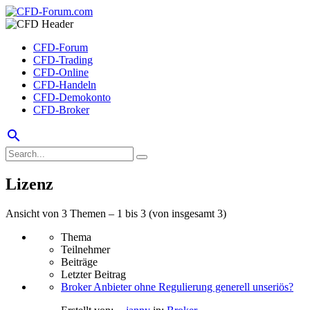
CFD-Forum
CFD-Trading
CFD-Online
CFD-Handeln
CFD-Demokonto
CFD-Broker
search
Lizenz
Ansicht von 3 Themen – 1 bis 3 (von insgesamt 3)
Thema
Teilnehmer
Beiträge
Letzter Beitrag
Broker Anbieter ohne Regulierung generell unseriös?