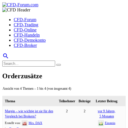
CFD-Forum
CFD-Trading
CFD-Online
CFD-Handeln
CFD-Demokonto
CFD-Broker
search
Orderzusätze
Ansicht von 4 Themen – 1 bis 4 (von insgesamt 4)
Thema
Teilnehmer
Beiträge
Letzter Beitrag
Margin – wie wichtig ist sie für den
2
2
vor 9 Jahren,
Vergleich bei Brokern?
5 Monaten
Erstellt von:
Mrs. DAX
Einstein