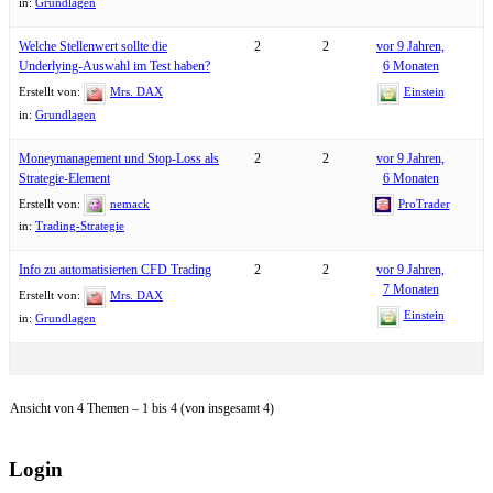
in:
Grundlagen
Welche Stellenwert sollte die
2
2
vor 9 Jahren,
Underlying-Auswahl im Test haben?
6 Monaten
Erstellt von:
Mrs. DAX
Einstein
in:
Grundlagen
Moneymanagement und Stop-Loss als
2
2
vor 9 Jahren,
Strategie-Element
6 Monaten
Erstellt von:
nemack
ProTrader
in:
Trading-Strategie
Info zu automatisierten CFD Trading
2
2
vor 9 Jahren,
7 Monaten
Erstellt von:
Mrs. DAX
Einstein
in:
Grundlagen
Ansicht von 4 Themen – 1 bis 4 (von insgesamt 4)
Login