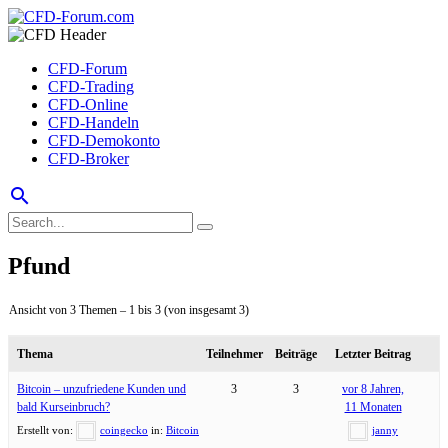
CFD-Forum
CFD-Trading
CFD-Online
CFD-Handeln
CFD-Demokonto
CFD-Broker
search
Pfund
Ansicht von 3 Themen – 1 bis 3 (von insgesamt 3)
Thema
Teilnehmer
Beiträge
Letzter Beitrag
Bitcoin – unzufriedene Kunden und
3
3
vor 8 Jahren,
bald Kurseinbruch?
11 Monaten
Erstellt von:
coingecko
in:
Bitcoin
janny