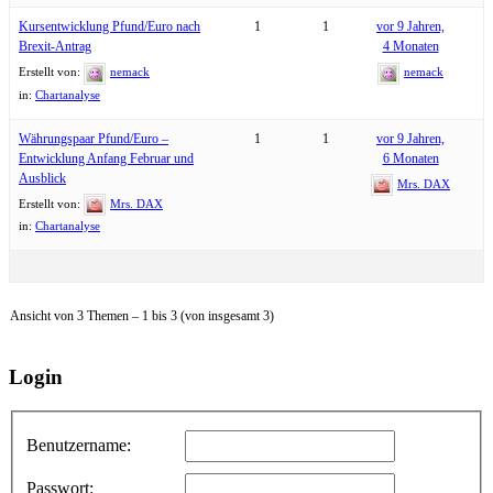
Kursentwicklung Pfund/Euro nach
1
1
vor 9 Jahren,
Brexit-Antrag
4 Monaten
Erstellt von:
nemack
nemack
in:
Chartanalyse
Währungspaar Pfund/Euro –
1
1
vor 9 Jahren,
Entwicklung Anfang Februar und
6 Monaten
Ausblick
Mrs. DAX
Erstellt von:
Mrs. DAX
in:
Chartanalyse
Ansicht von 3 Themen – 1 bis 3 (von insgesamt 3)
Login
Benutzername:
Passwort: