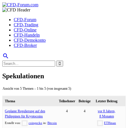
CFD-Forum
CFD-Trading
CFD-Online
CFD-Handeln
CFD-Demokonto
CFD-Broker
search
Spekulationen
Ansicht von 5 Themen – 1 bis 5 (von insgesamt 5)
Thema
Teilnehmer
Beiträge
Letzter Beitrag
Geplante Regulierung auf den
4
4
vor 8 Jahren,
Philippinen für Kryptocoins
8 Monaten
Erstellt von:
coingecko
in:
Bitcoin
ETHman