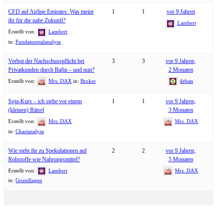
CFD auf Airline Emirates: Was meint
1
1
vor 9 Jahren
ihr für die nahe Zukunft?
Lambert
Erstellt von:
Lambert
in:
Fundamentalanalyse
Verbot der Nachschusspflicht bei
3
3
vor 9 Jahren,
Privatkunden durch Bafin – und nun?
2 Monaten
Erstellt von:
Mrs. DAX
in:
Broker
deban
Soja-Kurs – ich stehe vor einem
1
1
vor 9 Jahren,
(kleinen) Rätsel
3 Monaten
Erstellt von:
Mrs. DAX
Mrs. DAX
in:
Chartanalyse
Wie steht ihr zu Spekulationen auf
2
2
vor 9 Jahren,
Rohstoffe wie Nahrungsmittel?
5 Monaten
Erstellt von:
Lambert
Mrs. DAX
in:
Grundlagen