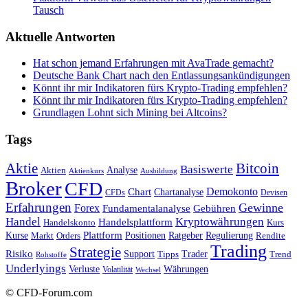
Tausch
Aktuelle Antworten
Hat schon jemand Erfahrungen mit AvaTrade gemacht?
Deutsche Bank Chart nach den Entlassungsankündigungen
Könnt ihr mir Indikatoren fürs Krypto-Trading empfehlen?
Könnt ihr mir Indikatoren fürs Krypto-Trading empfehlen?
Grundlagen Lohnt sich Mining bei Altcoins?
Tags
Bitcoin
Aktie
Basiswerte
Aktien
Analyse
Aktienkurs
Ausbildung
Broker
CFD
Chart
Demokonto
Chartanalyse
CFDs
Devisen
Erfahrungen
Gewinne
Forex
Fundamentalanalyse
Gebühren
Handel
Kryptowährungen
Handelsplattform
Handelskonto
Kurs
Plattform
Kurse
Positionen
Ratgeber
Regulierung
Orders
Rendite
Markt
Trading
Strategie
Risiko
Support
Tipps
Trader
Trend
Rohstoffe
Underlyings
Verluste
Währungen
Volatilität
Wechsel
© CFD-Forum.com