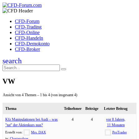
CFD-Forum
CFD-Trading
CFD-Online
CFD-Handeln
CFD-Demokonto
CFD-Broker
search
VW
Ansicht von 4 Themen – 1 bis 4 (von insgesamt 4)
Thema
Teilnehmer
Beiträge
Letzter Beitrag
Kfz Manipulationen bei Audi – was
4
4
vor 8 Jahren,
"tut" der Aktienkurs nun?
11 Monaten
Erstellt von:
Mrs. DAX
ProTrader
in:
Chartanalyse