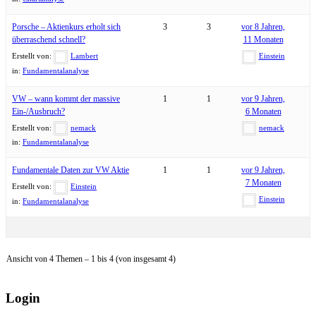
Porsche – Aktienkurs erholt sich
3
3
vor 8 Jahren,
überraschend schnell?
11 Monaten
Erstellt von:
Lambert
Einstein
in:
Fundamentalanalyse
VW – wann kommt der massive
1
1
vor 9 Jahren,
Ein-/Ausbruch?
6 Monaten
Erstellt von:
nemack
nemack
in:
Fundamentalanalyse
Fundamentale Daten zur VW Aktie
1
1
vor 9 Jahren,
7 Monaten
Erstellt von:
Einstein
Einstein
in:
Fundamentalanalyse
Ansicht von 4 Themen – 1 bis 4 (von insgesamt 4)
Login