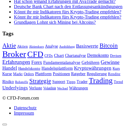
Hat schon jemand Erfahrungen mit AvaTrade gemacht?
Deutsche Bank Chart nach den Entlassungsankündigungen
Könnt ihr mir Indikatoren fürs Krypto-Trading empfehlen?
Könnt ihr mir Indikatoren fürs Krypto-Trading empfehlen?
Grundlagen Lohnt sich Mining bei Altcoins?
Tags
Bitcoin
Aktie
Basiswerte
Aktien
Analyse
Aktienkurs
Ausbildung
Broker
CFD
Chart
Demokonto
Chartanalyse
CFDs
Devisen
Erfahrungen
Gewinne
Forex
Fundamentalanalyse
Gebühren
Handel
Kryptowährungen
Handelsplattform
Handelskonto
Kurs
Plattform
Kurse
Positionen
Ratgeber
Regulierung
Orders
Rendite
Markt
Trading
Strategie
Risiko
Support
Tipps
Trader
Trend
Rohstoffe
Underlyings
Verluste
Währungen
Volatilität
Wechsel
© CFD-Forum.com
Datenschutz
Impressum