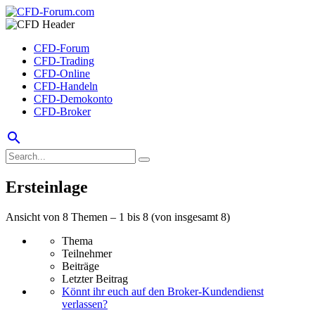
CFD-Forum
CFD-Trading
CFD-Online
CFD-Handeln
CFD-Demokonto
CFD-Broker
search
Ersteinlage
Ansicht von 8 Themen – 1 bis 8 (von insgesamt 8)
Thema
Teilnehmer
Beiträge
Letzter Beitrag
Könnt ihr euch auf den Broker-Kundendienst
verlassen?