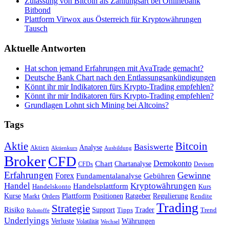
Zulassung von Bitcoin als Zahlungsart bei Onlinebank
Bitbond
Plattform Virwox aus Österreich für Kryptowährungen
Tausch
Aktuelle Antworten
Hat schon jemand Erfahrungen mit AvaTrade gemacht?
Deutsche Bank Chart nach den Entlassungsankündigungen
Könnt ihr mir Indikatoren fürs Krypto-Trading empfehlen?
Könnt ihr mir Indikatoren fürs Krypto-Trading empfehlen?
Grundlagen Lohnt sich Mining bei Altcoins?
Tags
Bitcoin
Aktie
Basiswerte
Aktien
Analyse
Aktienkurs
Ausbildung
Broker
CFD
Chart
Demokonto
Chartanalyse
CFDs
Devisen
Erfahrungen
Gewinne
Forex
Fundamentalanalyse
Gebühren
Handel
Kryptowährungen
Handelsplattform
Handelskonto
Kurs
Plattform
Kurse
Positionen
Ratgeber
Regulierung
Orders
Rendite
Markt
Trading
Strategie
Risiko
Support
Tipps
Trader
Trend
Rohstoffe
Underlyings
Verluste
Währungen
Volatilität
Wechsel