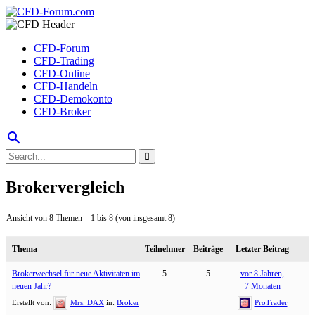
CFD-Forum
CFD-Trading
CFD-Online
CFD-Handeln
CFD-Demokonto
CFD-Broker
search
Brokervergleich
Ansicht von 8 Themen – 1 bis 8 (von insgesamt 8)
Thema
Teilnehmer
Beiträge
Letzter Beitrag
Brokerwechsel für neue Aktivitäten im
5
5
vor 8 Jahren,
neuen Jahr?
7 Monaten
Erstellt von:
Mrs. DAX
in:
Broker
ProTrader