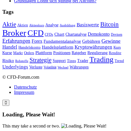
Grundlagen Lohnt sich Mining bei Altcoins?
Tags
Bitcoin
Aktie
Basiswerte
Aktien
Analyse
Aktienkurs
Ausbildung
Broker
CFD
Chart
Demokonto
Chartanalyse
CFDs
Devisen
Erfahrungen
Gewinne
Forex
Fundamentalanalyse
Gebühren
Handel
Kryptowährungen
Handelsplattform
Handelskonto
Kurs
Plattform
Kurse
Positionen
Ratgeber
Regulierung
Orders
Rendite
Markt
Trading
Strategie
Risiko
Support
Tipps
Trader
Trend
Rohstoffe
Underlyings
Verluste
Währungen
Volatilität
Wechsel
© CFD-Forum.com
Datenschutz
Impressum
Loading, Please Wait!
This may take a second or two.