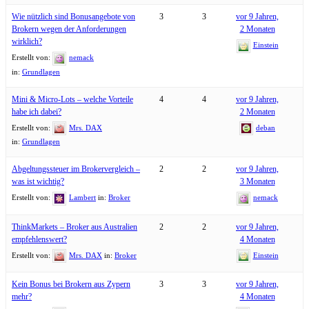
Wie nützlich sind Bonusangebote von
3
3
vor 9 Jahren,
Brokern wegen der Anforderungen
2 Monaten
wirklich?
Einstein
Erstellt von:
nemack
in:
Grundlagen
Mini & Micro-Lots – welche Vorteile
4
4
vor 9 Jahren,
habe ich dabei?
2 Monaten
Erstellt von:
Mrs. DAX
deban
in:
Grundlagen
Abgeltungssteuer im Brokervergleich –
2
2
vor 9 Jahren,
was ist wichtig?
3 Monaten
Erstellt von:
Lambert
in:
Broker
nemack
ThinkMarkets – Broker aus Australien
2
2
vor 9 Jahren,
empfehlenswert?
4 Monaten
Erstellt von:
Mrs. DAX
in:
Broker
Einstein
Kein Bonus bei Brokern aus Zypern
3
3
vor 9 Jahren,
mehr?
4 Monaten