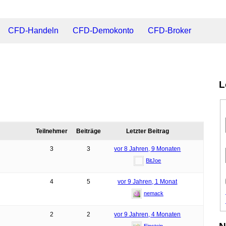
CFD-Handeln
CFD-Demokonto
CFD-Broker
L
Teilnehmer
Beiträge
Letzter Beitrag
3
3
vor 8 Jahren, 9 Monaten
BitJoe
4
5
vor 9 Jahren, 1 Monat
nemack
2
2
vor 9 Jahren, 4 Monaten