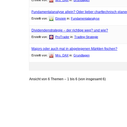
Erstellt von:
Mrs. DAX
in:
Grundlagen
Fundamentalanalyse allein? Oder lieber charttechnisch plan
Erstellt von:
Einstein
in:
Fundamentalanalyse
Dividendenstrategie – der richtige weg? und wie?
Erstellt von:
ProTrader
in:
Trading-Strategie
Majors oder auch mal in abgelegenen Märkten fischen?
Erstellt von:
Mrs. DAX
in:
Grundlagen
Ansicht von 6 Themen – 1 bis 6 (von insgesamt 6)