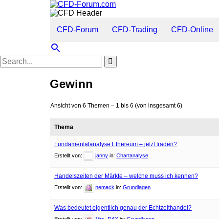
CFD-Forum
CFD-Trading
CFD-Online
search
Gewinn
Ansicht von 6 Themen – 1 bis 6 (von insgesamt 6)
Thema
Fundamentalanalyse Ethereum – jetzt traden?
Erstellt von:
janny
in:
Chartanalyse
Handelszeiten der Märkte – welche muss ich kennen?
Erstellt von:
nemack
in:
Grundlagen
Was bedeutet eigentlich genau der Echtzeithandel?