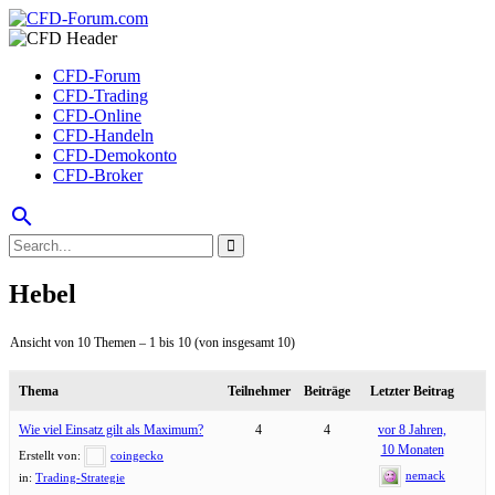
CFD-Forum
CFD-Trading
CFD-Online
CFD-Handeln
CFD-Demokonto
CFD-Broker
search
Hebel
Ansicht von 10 Themen – 1 bis 10 (von insgesamt 10)
Thema
Teilnehmer
Beiträge
Letzter Beitrag
Wie viel Einsatz gilt als Maximum?
4
4
vor 8 Jahren,
10 Monaten
Erstellt von:
coingecko
nemack
in:
Trading-Strategie