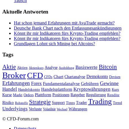
Tausch
Aktuelle Antworten
Hat schon jemand Erfahrungen mit AvaTrade gemacht?
Deutsche Bank Chart nach den Entlassungsankündigungen
Könnt ihr mir Indikatoren fürs Krypto-Trading empfehlen?
Könnt ihr mir Indikatoren fürs Krypto-Trading empfehlen?
Grundlagen Lohnt sich Mining bei Altcoins?
Tags
Bitcoin
Aktie
Basiswerte
Aktien
Analyse
Aktienkurs
Ausbildung
Broker
CFD
Chart
Demokonto
Chartanalyse
CFDs
Devisen
Erfahrungen
Gewinne
Forex
Fundamentalanalyse
Gebühren
Handel
Kryptowährungen
Handelsplattform
Handelskonto
Kurs
Plattform
Kurse
Positionen
Ratgeber
Regulierung
Orders
Rendite
Markt
Trading
Strategie
Risiko
Support
Tipps
Trader
Trend
Rohstoffe
Underlyings
Verluste
Währungen
Volatilität
Wechsel
© CFD-Forum.com
Datenschutz