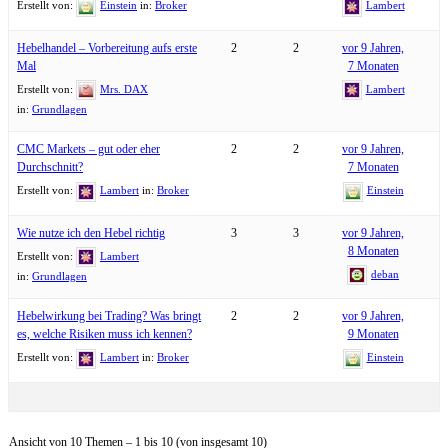
Erstellt von:
Einstein
in:
Broker
Lambert
Hebelhandel – Vorbereitung aufs erste
2
2
vor 9 Jahren,
Mal
7 Monaten
Erstellt von:
Mrs. DAX
Lambert
in:
Grundlagen
CMC Markets – gut oder eher
2
2
vor 9 Jahren,
Durchschnitt?
7 Monaten
Erstellt von:
Lambert
in:
Broker
Einstein
Wie nutze ich den Hebel richtig
3
3
vor 9 Jahren,
8 Monaten
Erstellt von:
Lambert
deban
in:
Grundlagen
Hebelwirkung bei Trading? Was bringt
2
2
vor 9 Jahren,
es, welche Risiken muss ich kennen?
9 Monaten
Erstellt von:
Lambert
in:
Broker
Einstein
Ansicht von 10 Themen – 1 bis 10 (von insgesamt 10)