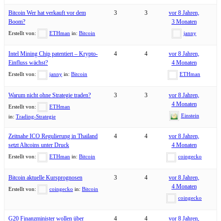
Bitcoin Wer hat verkauft vor dem
3
3
vor 8 Jahren,
Boom?
3 Monaten
Erstellt von:
ETHman
in:
Bitcoin
janny
Intel Mining Chip patentiert – Krypto-
4
4
vor 8 Jahren,
Einfluss wächst?
4 Monaten
Erstellt von:
janny
in:
Bitcoin
ETHman
Warum nicht ohne Strategie traden?
3
3
vor 8 Jahren,
4 Monaten
Erstellt von:
ETHman
Einstein
in:
Trading-Strategie
Zeitnahe ICO Regulierung in Thailand
4
4
vor 8 Jahren,
setzt Altcoins unter Druck
4 Monaten
Erstellt von:
ETHman
in:
Bitcoin
coingecko
Bitcoin aktuelle Kursprognosen
3
4
vor 8 Jahren,
4 Monaten
Erstellt von:
coingecko
in:
Bitcoin
coingecko
G20 Finanzminister wollen über
4
4
vor 8 Jahren,