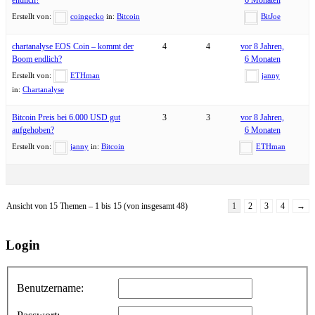
endlich?
6 Monaten
Erstellt von:
coingecko
in:
Bitcoin
BitJoe
chartanalyse EOS Coin – kommt der
4
4
vor 8 Jahren,
Boom endlich?
6 Monaten
Erstellt von:
ETHman
janny
in:
Chartanalyse
Bitcoin Preis bei 6.000 USD gut
3
3
vor 8 Jahren,
aufgehoben?
6 Monaten
Erstellt von:
janny
in:
Bitcoin
ETHman
Ansicht von 15 Themen – 1 bis 15 (von insgesamt 48)
1
2
3
4
→
Login
Benutzername: