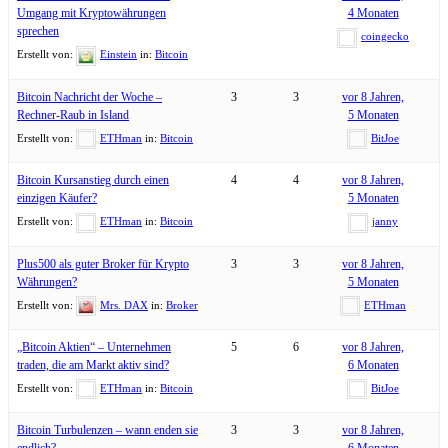
Umgang mit Kryptowährungen
4 Monaten
sprechen
coingecko
Erstellt von:
Einstein
in:
Bitcoin
Bitcoin Nachricht der Woche –
3
3
vor 8 Jahren,
Rechner-Raub in Island
5 Monaten
Erstellt von:
ETHman
in:
Bitcoin
BitJoe
Bitcoin Kursanstieg durch einen
4
4
vor 8 Jahren,
einzigen Käufer?
5 Monaten
Erstellt von:
ETHman
in:
Bitcoin
janny
Plus500 als guter Broker für Krypto
3
3
vor 8 Jahren,
Währungen?
5 Monaten
Erstellt von:
Mrs. DAX
in:
Broker
ETHman
„Bitcoin Aktien“ – Unternehmen
5
6
vor 8 Jahren,
traden, die am Markt aktiv sind?
6 Monaten
Erstellt von:
ETHman
in:
Bitcoin
BitJoe
Bitcoin Turbulenzen – wann enden sie
3
3
vor 8 Jahren,