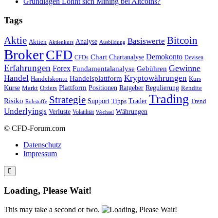
Grundlagen Lohnt sich Mining bei Altcoins?
Tags
Bitcoin
Aktie
Basiswerte
Aktien
Analyse
Aktienkurs
Ausbildung
Broker
CFD
Chart
Demokonto
Chartanalyse
CFDs
Devisen
Erfahrungen
Gewinne
Forex
Fundamentalanalyse
Gebühren
Handel
Kryptowährungen
Handelsplattform
Handelskonto
Kurs
Plattform
Kurse
Positionen
Ratgeber
Regulierung
Orders
Rendite
Markt
Trading
Strategie
Risiko
Support
Tipps
Trader
Trend
Rohstoffe
Underlyings
Verluste
Währungen
Volatilität
Wechsel
© CFD-Forum.com
Datenschutz
Impressum
Loading, Please Wait!
This may take a second or two.