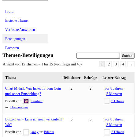
Profil
Erstellte Themen
Verfasste Antworten
Beteiligungen
Favoriten
Themen-Beteiligungen
Ansicht von 15 Themen – 1 bis 15 (von insgesamt 48)
1
2
3
4
→
Thema
Teilnehmer
Beiträge
Letzter Beitrag
Chart Mithril: Was haltet ihr vom Coin
2
2
vor 8 Jahren,
und seiner Entwicklung?
3 Monaten
Erstellt von:
Lambert
ETHman
in:
Chartanalyse
BitConnect – kann ich noch verkaufen?
3
3
vor 8 Jahren,
Wo?
3 Monaten
Erstellt von:
janny
in:
Bitcoin
ETHman