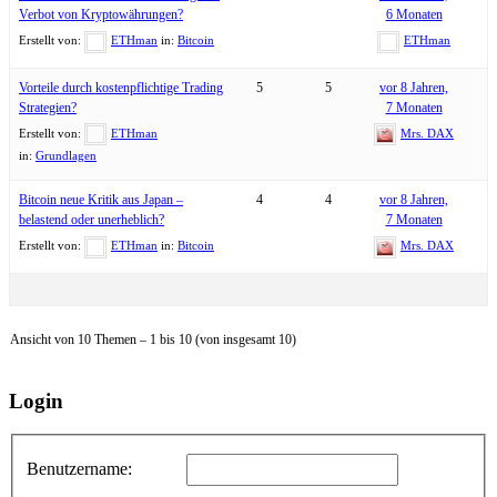
Verbot von Kryptowährungen?
6 Monaten
Erstellt von:
ETHman
in:
Bitcoin
ETHman
Vorteile durch kostenpflichtige Trading
5
5
vor 8 Jahren,
Strategien?
7 Monaten
Erstellt von:
ETHman
Mrs. DAX
in:
Grundlagen
Bitcoin neue Kritik aus Japan –
4
4
vor 8 Jahren,
belastend oder unerheblich?
7 Monaten
Erstellt von:
ETHman
in:
Bitcoin
Mrs. DAX
Ansicht von 10 Themen – 1 bis 10 (von insgesamt 10)
Login
Benutzername: