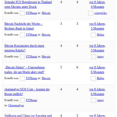
Zeitnahe ICO Regulierung in Thailand
4
4
vor 8 Jahren,
setzt Altcoins unter Druck
4 Monaten
Erstellt von:
ETHman
in:
Bitcoin
coingecko
Bitcoin Nachricht der Woche –
3
3
vor 8 Jahren,
Rechner-Raub in Island
5 Monaten
Erstellt von:
ETHman
in:
Bitcoin
BitJoe
Bitcoin Kursanstieg durch einen
4
4
vor 8 Jahren,
einzigen Käufer?
5 Monaten
Erstellt von:
ETHman
in:
Bitcoin
janny
„Bitcoin Aktien“ – Unternehmen
5
6
vor 8 Jahren,
traden, die am Markt aktiv sind?
6 Monaten
Erstellt von:
ETHman
in:
Bitcoin
BitJoe
chartanalyse EOS Coin – kommt der
4
4
vor 8 Jahren,
Boom endlich?
6 Monaten
Erstellt von:
ETHman
janny
in:
Chartanalyse
Südkorea und China vor Ausstieg und
4
5
vor 8 Jahren,