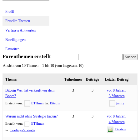
Profil
Erstellte Themen
Verfasste Antworten
Beteiligungen
Favoriten
Forenthemen erstellt
Ansicht von 10 Themen – 1 bis 10 (von insgesamt 10)
Thema
Teilnehmer
Beiträge
Letzter Beitrag
Bitcoin Wer hat verkauft vor dem
3
3
vor 8 Jahren,
Boom?
3 Monaten
Erstellt von:
ETHman
in:
Bitcoin
janny
Warum nicht ohne Strategie traden?
3
3
vor 8 Jahren,
4 Monaten
Erstellt von:
ETHman
Einstein
in:
Trading-Strategie