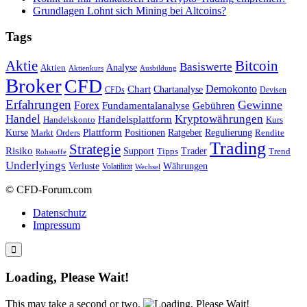
Grundlagen Lohnt sich Mining bei Altcoins?
Tags
Bitcoin
Aktie
Basiswerte
Aktien
Analyse
Aktienkurs
Ausbildung
Broker
CFD
Chart
Demokonto
Chartanalyse
CFDs
Devisen
Erfahrungen
Gewinne
Forex
Fundamentalanalyse
Gebühren
Handel
Kryptowährungen
Handelsplattform
Handelskonto
Kurs
Plattform
Kurse
Positionen
Ratgeber
Regulierung
Orders
Rendite
Markt
Trading
Strategie
Risiko
Support
Tipps
Trader
Trend
Rohstoffe
Underlyings
Verluste
Währungen
Volatilität
Wechsel
© CFD-Forum.com
Datenschutz
Impressum
Loading, Please Wait!
This may take a second or two.