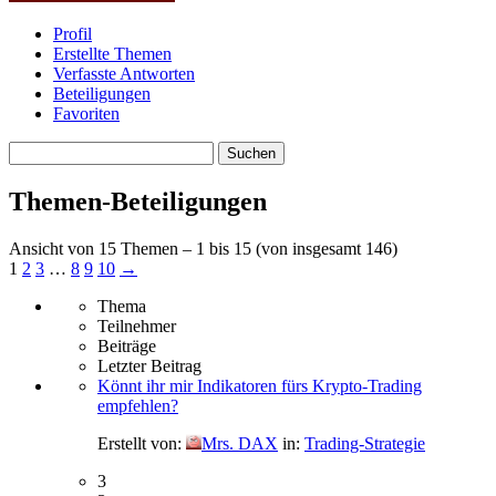
Profil
Erstellte Themen
Verfasste Antworten
Beteiligungen
Favoriten
Themen
suchen:
Themen-Beteiligungen
Ansicht von 15 Themen – 1 bis 15 (von insgesamt 146)
1
2
3
…
8
9
10
→
Thema
Teilnehmer
Beiträge
Letzter Beitrag
Könnt ihr mir Indikatoren fürs Krypto-Trading
empfehlen?
Erstellt von:
Mrs. DAX
in:
Trading-Strategie
3