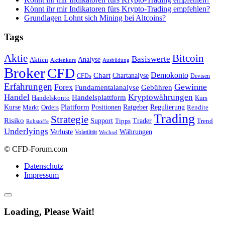
Könnt ihr mir Indikatoren fürs Krypto-Trading empfehlen?
Grundlagen Lohnt sich Mining bei Altcoins?
Tags
Bitcoin
Aktie
Basiswerte
Aktien
Analyse
Aktienkurs
Ausbildung
Broker
CFD
Chart
Demokonto
Chartanalyse
CFDs
Devisen
Erfahrungen
Gewinne
Forex
Fundamentalanalyse
Gebühren
Handel
Kryptowährungen
Handelsplattform
Handelskonto
Kurs
Plattform
Kurse
Positionen
Ratgeber
Regulierung
Orders
Rendite
Markt
Trading
Strategie
Risiko
Support
Tipps
Trader
Trend
Rohstoffe
Underlyings
Verluste
Währungen
Volatilität
Wechsel
© CFD-Forum.com
Datenschutz
Impressum
Loading, Please Wait!