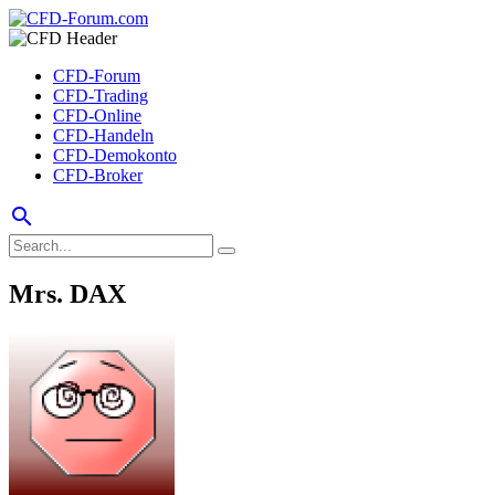
CFD-Forum
CFD-Trading
CFD-Online
CFD-Handeln
CFD-Demokonto
CFD-Broker
search
Mrs. DAX